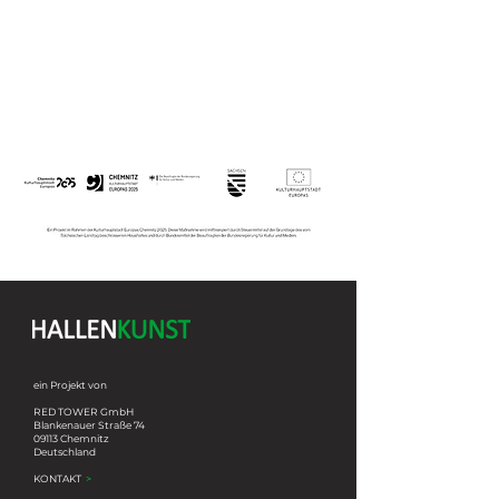
ein Projekt von
RED TOWER GmbH
Blankenauer Straße 74
09113 Chemnitz
Deutschland
KONTAKT
>